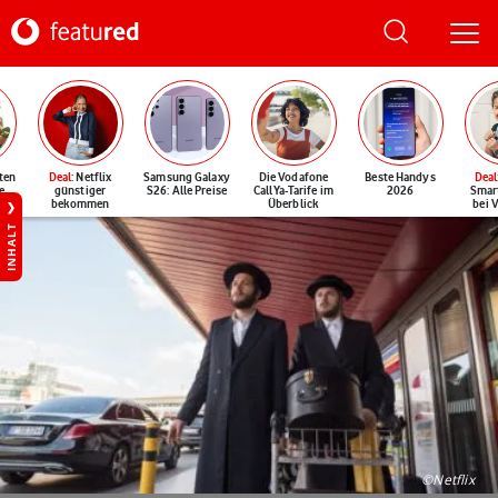
ten
Deal
: Netflix
Samsung Galaxy
Die Vodafone
Beste Handys
Deal
e
günstiger
S26: Alle Preise
CallYa-Tarife im
2026
Smar
bekommen
Überblick
bei 
INHALT
©Netflix