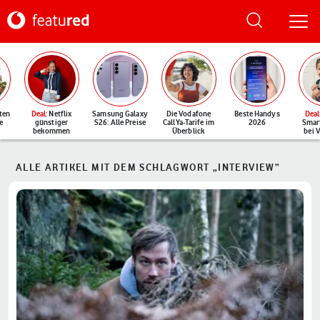
ten
Deal
: Netflix
Samsung Galaxy
Die Vodafone
Beste Handys
Deal
e
günstiger
S26: Alle Preise
CallYa-Tarife im
2026
Smar
bekommen
Überblick
bei 
ALLE ARTIKEL MIT DEM SCHLAGWORT „INTERVIEW“