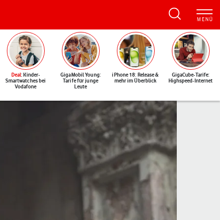
Deal
: Kinder-
GigaMobil Young:
iPhone 18: Release &
GigaCube-Tarife:
Smartwatches bei
Tarife für junge
mehr im Überblick
Highspeed-Internet
Vodafone
Leute