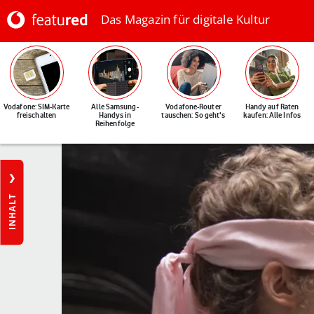
Das Magazin für digitale Kultur
Vodafone: SIM-Karte
Alle Samsung-
Vodafone-Router
Handy auf Raten
freischalten
Handys in
tauschen: So geht's
kaufen: Alle Infos
Reihenfolge
INHALT