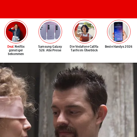
Deal
: Netflix
Samsung Galaxy
Die Vodafone CallYa-
Beste Handys 2026
günstiger
S26: Alle Preise
Tarife im Überblick
bekommen