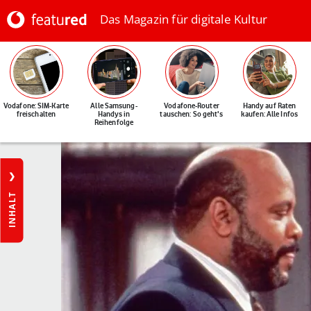
Das Magazin für digitale Kultur
Vodafone: SIM-Karte
Alle Samsung-
Vodafone-Router
Handy auf Raten
freischalten
Handys in
tauschen: So geht's
kaufen: Alle Infos
Reihenfolge
INHALT