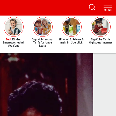
Deal
: Kinder-
GigaMobil Young:
iPhone 18: Release &
GigaCube-Tarife:
Smartwatches bei
Tarife für junge
mehr im Überblick
Highspeed-Internet
Vodafone
Leute