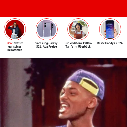
Deal
: Netflix
Samsung Galaxy
Die Vodafone CallYa-
Beste Handys 2026
günstiger
S26: Alle Preise
Tarife im Überblick
bekommen