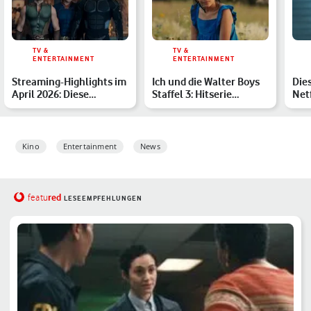
TV &
TV &
ENTERTAINMENT
ENTERTAINMENT
Streaming-Highlights im
Ich und die Walter Boys
Die
April 2026: Diese
Staffel 3: Hitserie
Netf
Neustarts darfst Du nic…
verlängert – alle Inf…
von
Kino
Entertainment
News
red
featu
LESEEMPFEHLUNGEN