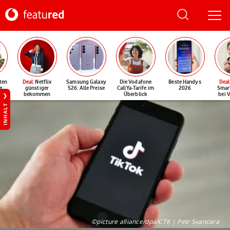
ten
Deal
: Netflix
Samsung Galaxy
Die Vodafone
Beste Handys
Deal
e
günstiger
S26: Alle Preise
CallYa-Tarife im
2026
Smar
bekommen
Überblick
bei 
INHALT
©picture alliance/dpa/CTK | Petr Svancara