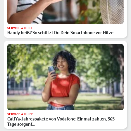
SERVICE & HILFE
Handy heiß? So schützt Du Dein Smartphone vor Hitze
SERVICE & HILFE
CallYa-Jahrespakete von Vodafone: Einmal zahlen, 365
Tage sorgenf…