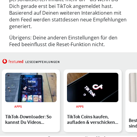
Dich gerade erst bei TikTok angemeldet hast.
Basierend auf Deinen weiteren Interaktionen mit
dem Feed werden stattdessen neue Empfehlungen
generiert.
Übrigens: Deine anderen Einstellungen für den
Feed beeinflusst die Reset-Funktion nicht.
red
featu
LESEEMPFEHLUNGEN
APPS
APPS
TikTok-Downloader: So
TikTok Coins kaufen,
Bes
kannst Du Videos
aufladen & verschicken:
sind
herunterladen und
So geht´s
Sma
speicher…