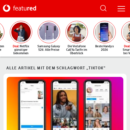
ten
Deal
: Netflix
Samsung Galaxy
Die Vodafone
Beste Handys
Deal
e
günstiger
S26: Alle Preise
CallYa-Tarife im
2026
Smar
bekommen
Überblick
bei 
ALLE ARTIKEL MIT DEM SCHLAGWORT „TIKTOK“