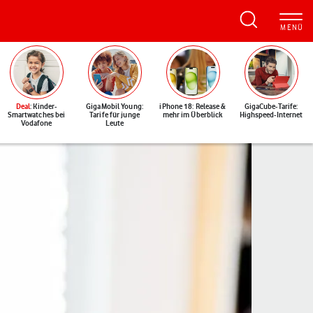
Deal
: Kinder-
GigaMobil Young:
iPhone 18: Release &
GigaCube-Tarife:
Smartwatches bei
Tarife für junge
mehr im Überblick
Highspeed-Internet
Vodafone
Leute