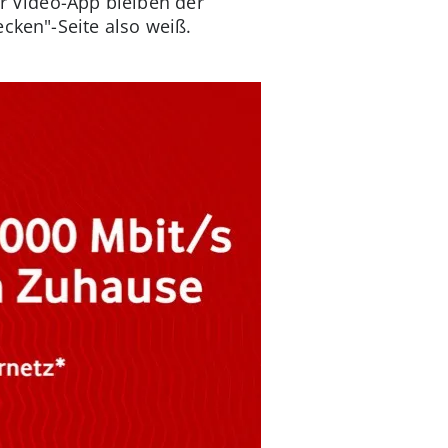
er Video-App bleiben der
ecken"-Seite also weiß.