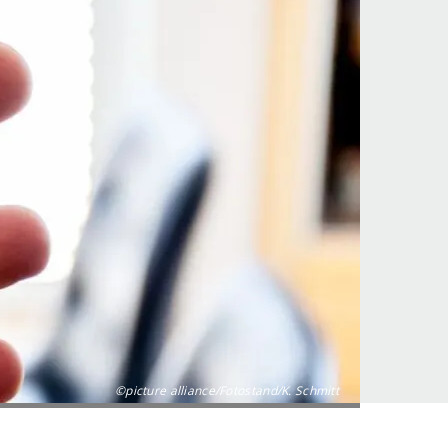
©picture alliance/Fotostand/K. Schmitt