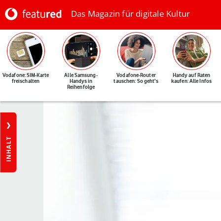
Das Magazin für digitale Kultur
Vodafone: SIM-Karte
Alle Samsung-
Vodafone-Router
Handy auf Raten
freischalten
Handys in
tauschen: So geht's
kaufen: Alle Infos
Reihenfolge
INHALT