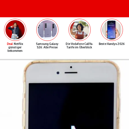
Deal
: Netflix
Samsung Galaxy
Die Vodafone CallYa-
Beste Handys 2026
günstiger
S26: Alle Preise
Tarife im Überblick
bekommen