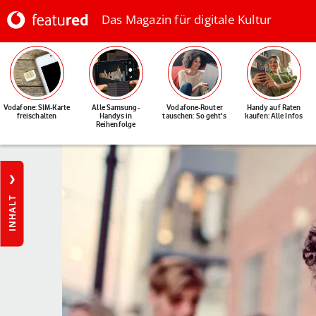
Das Magazin für digitale Kultur
Vodafone: SIM-Karte
Alle Samsung-
Vodafone-Router
Handy auf Raten
freischalten
Handys in
tauschen: So geht's
kaufen: Alle Infos
Reihenfolge
INHALT