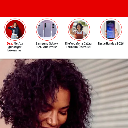
Deal
: Netflix
Samsung Galaxy
Die Vodafone CallYa-
Beste Handys 2026
günstiger
S26: Alle Preise
Tarife im Überblick
bekommen