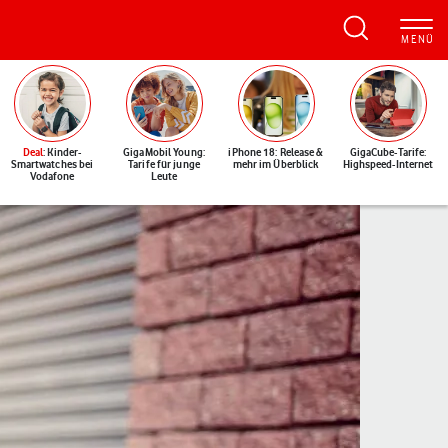
Deal
: Kinder-
GigaMobil Young:
iPhone 18: Release &
GigaCube-Tarife:
Smartwatches bei
Tarife für junge
mehr im Überblick
Highspeed-Internet
Vodafone
Leute