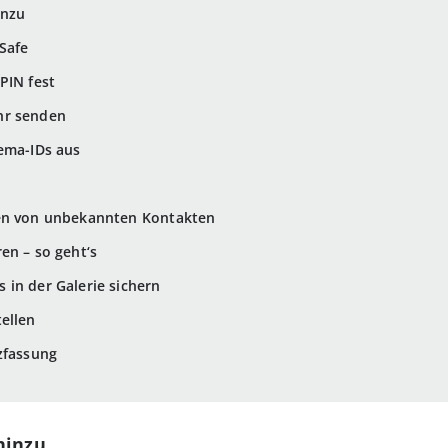
inzu
Safe
PIN fest
hr senden
ema-IDs aus
ten von unbekannten Kontakten
en – so geht‘s
in der Galerie sichern
ellen
zfassung
hinzu