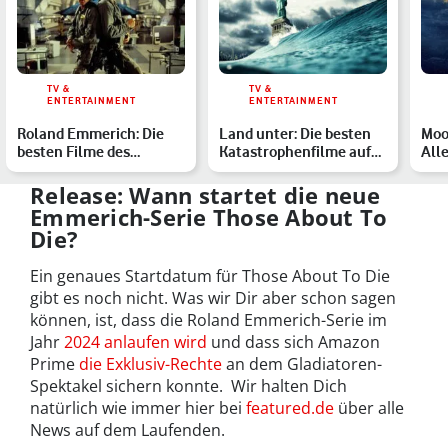
TV &
TV &
ENTERTAINMENT
ENTERTAINMENT
Roland Emmerich: Die
Land unter: Die besten
Moon
besten Filme des
Katastrophenfilme auf
All
Katastrophenkönigs
Netflix
Kat
Release: Wann startet die neue
Emmerich-Serie Those About To
Die?
Ein genaues Startdatum für Those About To Die
gibt es noch nicht. Was wir Dir aber schon sagen
können, ist, dass die Roland Emmerich-Serie im
Jahr
2024 anlaufen wird
und dass sich Amazon
Prime
die Exklusiv-Rechte
an dem Gladiatoren-
Spektakel sichern konnte. Wir halten Dich
natürlich wie immer hier bei
featured.de
über alle
News auf dem Laufenden.