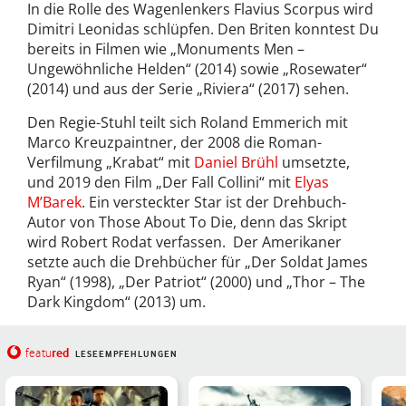
In die Rolle des Wagenlenkers Flavius Scorpus wird
Dimitri Leonidas schlüpfen. Den Briten konntest Du
bereits in Filmen wie „Monuments Men –
Ungewöhnliche Helden“ (2014) sowie „Rosewater“
(2014) und aus der Serie „Riviera“ (2017) sehen.
Den Regie-Stuhl teilt sich Roland Emmerich mit
Marco Kreuzpaintner, der 2008 die Roman-
Verfilmung „Krabat“ mit
Daniel Brühl
umsetzte,
und 2019 den Film „Der Fall Collini“ mit
Elyas
M’Barek
. Ein versteckter Star ist der Drehbuch-
Autor von Those About To Die, denn das Skript
wird Robert Rodat verfassen. Der Amerikaner
setzte auch die Drehbücher für „Der Soldat James
Ryan“ (1998), „Der Patriot“ (2000) und „Thor – The
Dark Kingdom“ (2013) um.
red
featu
LESEEMPFEHLUNGEN