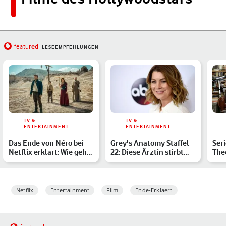
red
featu
LESEEMPFEHLUNGEN
TV &
TV &
ENTERTAINMENT
ENTERTAINMENT
Das Ende von Néro bei
Grey's Anatomy Staffel
Ser
Netflix erklärt: Wie geht
22: Diese Ärztin stirbt
The
die Serie für Per…
nach der Explosion
sol
Netflix
Entertainment
Film
Ende-Erklaert