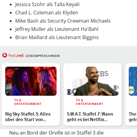
Jessica Szohr als Talla Keyali
Chad L. Coleman als Klyden
Mike Bash als Security Crewman Michaels
Jeffrey Muller als Lieutenant Ha'Bahl
Brian Maillard als Lieutenant Biggins
red
featu
LESEEMPFEHLUNGEN
TV &
TV &
ENTERTAINMENT
ENTERTAINMENT
Big Sky Staffel 3: Alles
S.W.A.T. Staffel 7: Wann
The 
über den Start von
geht es bei Netflix
geh
Deadly Trails in Deut…
weiter?
Fill
Neu an Bord der Orville ist in Staffel 3 die