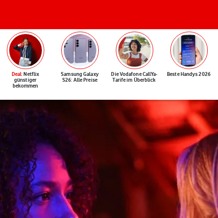
Deal
: Netflix
Samsung Galaxy
Die Vodafone CallYa-
Beste Handys 2026
günstiger
S26: Alle Preise
Tarife im Überblick
bekommen