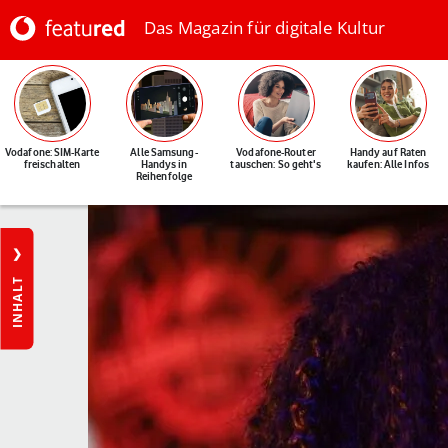
Das Magazin für digitale Kultur
Vodafone: SIM-Karte
Alle Samsung-
Vodafone-Router
Handy auf Raten
freischalten
Handys in
tauschen: So geht's
kaufen: Alle Infos
Reihenfolge
INHALT