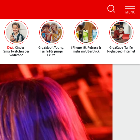
Deal
: Kinder-
GigaMobil Young:
iPhone 18: Release &
GigaCube-Tarife:
Smartwatches bei
Tarife für junge
mehr im Überblick
Highspeed-Internet
Vodafone
Leute