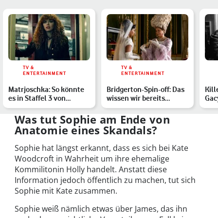
TV &
TV &
ENTERTAINMENT
ENTERTAINMENT
Matrjoschka: So könnte
Bridgerton-Spin-off: Das
Kil
es in Staffel 3 von
wissen wir bereits
Gac
Russian Doll weitergeh…
darüber
Ges
Ser
Was tut Sophie am Ende von
Anatomie eines Skandals?
Sophie hat längst erkannt, dass es sich bei Kate
Woodcroft in Wahrheit um ihre ehemalige
Kommilitonin Holly handelt. Anstatt diese
Information jedoch öffentlich zu machen, tut sich
Sophie mit Kate zusammen.
Sophie weiß nämlich etwas über James, das ihn