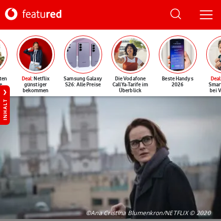
ten
Deal
: Netflix
Samsung Galaxy
Die Vodafone
Beste Handys
Deal
e
günstiger
S26: Alle Preise
CallYa-Tarife im
2026
Smar
bekommen
Überblick
bei 
INHALT
©Ana Cristina Blumenkron/NETFLIX © 2020