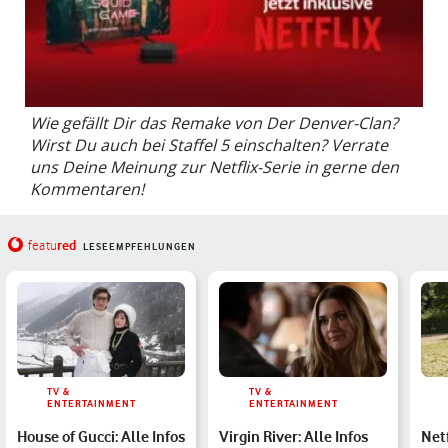
Wie gefällt Dir das Remake von Der Denver-Clan?
Wirst Du auch bei Staffel 5 einschalten? Verrate
uns Deine Meinung zur Netflix-Serie in gerne den
Kommentaren!
red
featu
LESEEMPFEHLUNGEN
TV &
TV &
ENTERTAINMENT
ENTERTAINMENT
House of Gucci: Alle Infos
Virgin River: Alle Infos
Netf