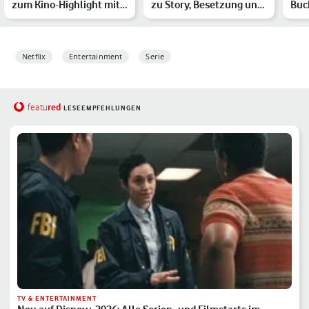
zum Kino-Highlight mit
zu Story, Besetzung und
Buc
Lady Gaga
Netflix-Start vo…
Die
Übe
Netflix
Entertainment
Serie
red
featu
LESEEMPFEHLUNGEN
TV & ENTERTAINMENT