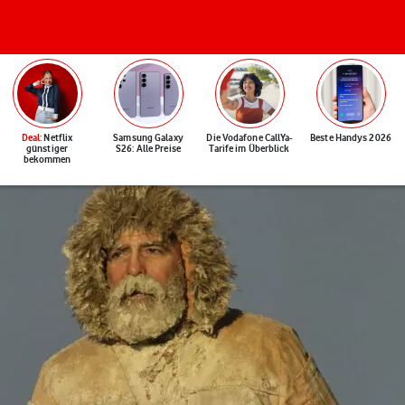
Deal
: Netflix
Samsung Galaxy
Die Vodafone CallYa-
Beste Handys 2026
günstiger
S26: Alle Preise
Tarife im Überblick
bekommen