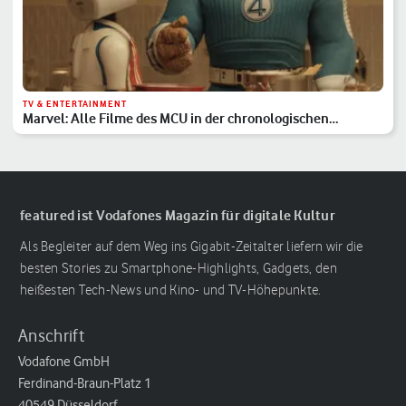
TV & ENTERTAINMENT
Marvel: Alle Filme des MCU in der chronologischen
Reihenfolge
featured ist Vodafones Magazin für digitale Kultur
Als Begleiter auf dem Weg ins Gigabit-Zeitalter liefern wir die
besten Stories zu Smartphone-Highlights, Gadgets, den
heißesten Tech-News und Kino- und TV-Höhepunkte.
Anschrift
Vodafone GmbH
Ferdinand-Braun-Platz 1
40549 Düsseldorf