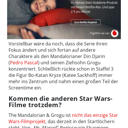
Vorstellbar wäre da noch, dass die Serie ihren
Fokus ändert und sich fortan auf andere
Charaktere als den Mandalorianer Din Djarin
(
Pedro Pascal
) und seinen Ziehsohn Grogu
konzentriert. Schließlich rückte schon in Staffel 3
die Figur Bo-Katan Kryze (Katee Sackhoff) immer
mehr ins Zentrum und nahm einen großen Teil der
Screentime ein.
Kommen die anderen Star Wars-
Filme trotzdem?
The Mandalorian & Grogu ist
nicht das einzige Star
Wars-Filmprojekt
, das derzeit in den Startlöchern
steht. Von „Ms. Marvel”-Regisseurin Sharmeen