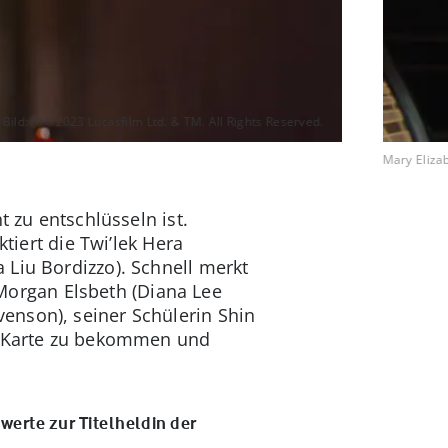
Bild: © ©2023 Lucasfilm Ltd. & TM. All Rights Reserved.
Mary Elizab
t zu entschlüsseln ist.
tiert die Twi’lek Hera
 Liu Bordizzo). Schnell merkt
n Morgan Elsbeth (Diana Lee
enson), seiner Schülerin Shin
ie Karte zu bekommen und
erte zur Titelheldin der