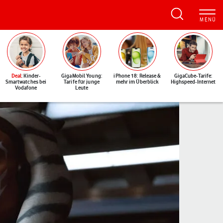
Deal
: Kinder-
GigaMobil Young:
iPhone 18: Release &
GigaCube-Tarife:
Smartwatches bei
Tarife für junge
mehr im Überblick
Highspeed-Internet
Vodafone
Leute