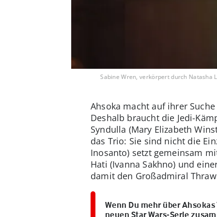
Sabine Wren, verkörpert durch Natasha Li
Ahsoka macht auf ihrer Suche e
Deshalb braucht die Jedi-Kämpfe
Syndulla (Mary Elizabeth Wins
das Trio: Sie sind nicht die E
Inosanto) setzt gemeinsam mi
Hati (Ivanna Sakhno) und ein
damit den Großadmiral Thrawn
Wenn Du mehr über Ahsokas V
neuen Star Wars-Serie zusa