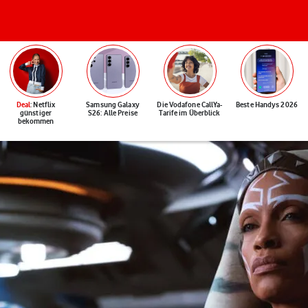
Deal
: Netflix
Samsung Galaxy
Die Vodafone CallYa-
Beste Handys 2026
günstiger
S26: Alle Preise
Tarife im Überblick
bekommen