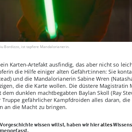
u Bordizzo, ist tapfere Mandalorianerin.
in Karten-Artefakt ausfindig, das aber nicht so leich
rin die Hilfe einiger alten Gefährt:innen: Sie kontak
tead) und die Mandalorianerin Sabine Wren (Natasha
inzigen, die die Karte wollen. Die düstere Magistrati
t dem dunklen machtbegabten Baylan Skoll (Ray Stev
er Truppe gefährlicher Kampfdroiden alles daran, d
 an die Macht zu bringen.
orgeschichte wissen willst, haben wir hier
alles
Wissensw
mmengefasst.