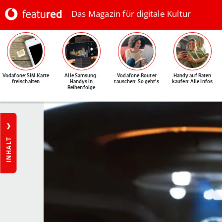
Das Magazin für digitale Kultur
Vodafone: SIM-Karte
Alle Samsung-
Vodafone-Router
Handy auf Raten
freischalten
Handys in
tauschen: So geht's
kaufen: Alle Infos
Reihenfolge
INHALT