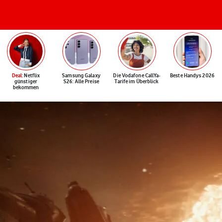
Deal
: Netflix
Samsung Galaxy
Die Vodafone CallYa-
Beste Handys 2026
günstiger
S26: Alle Preise
Tarife im Überblick
bekommen