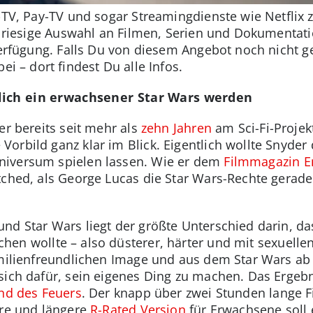
-TV, Pay-TV und sogar Streamingdienste wie Netflix 
ine riesige Auswahl an Filmen, Serien und Dokument
 Verfügung. Falls Du von diesem Angebot noch nicht 
ei – dort findest Du alle Infos.
lich ein erwachsener Star Wars werden
er bereits seit mehr als
zehn Jahren
am Sci-Fi-Projek
orbild ganz klar im Blick. Eigentlich wollte Snyder
niversum spielen lassen. Wie er dem
Filmmagazin E
tched, als George Lucas die Star Wars-Rechte gerade 
nd Star Wars liegt der größte Unterschied darin, da
en wollte – also düsterer, härter und mit sexuelle
amilienfreundlichen Image und aus dem Star Wars ab 
ich dafür, sein eigenes Ding zu machen. Das Ergebni
ind des Feuers
. Der knapp über zwei Stunden lange F
ere und längere
R-Rated Version
für Erwachsene soll e