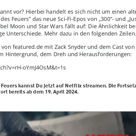
nnt vor? Hierbei handelt es sich nicht um einen alt
 des Feuers” das neue Sci-Fi-Epos von „300”- und „J
bel Moon und Star Wars fällt auf: Die Ähnlichkeit bei
nige Unterschiede. Mehr dazu in den folgenden Zeilen
 von featured.de mit Zack Snyder und dem Cast vo
um Hintergrund, dem Dreh und Herausforderungen:
tch?v=rH-oYmJ4OsM&t=1s
 Feuers kannst Du jetzt auf Netflix streamen. Die Fortset
dort bereits ab dem 19. April 2024.