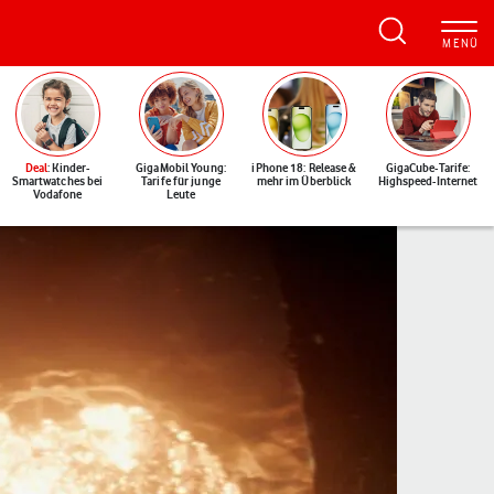
Deal
: Kinder-
GigaMobil Young:
iPhone 18: Release &
GigaCube-Tarife:
Smartwatches bei
Tarife für junge
mehr im Überblick
Highspeed-Internet
Vodafone
Leute