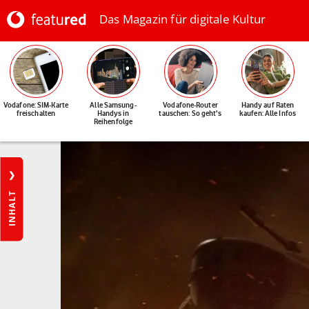
Das Magazin für digitale Kultur
Vodafone: SIM-Karte
Alle Samsung-
Vodafone-Router
Handy auf Raten
freischalten
Handys in
tauschen: So geht's
kaufen: Alle Infos
Reihenfolge
INHALT