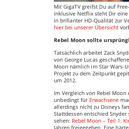
Mit GigaTV greifst Du auf Free
inklusive Netflix steht Dir e
in brillanter HD-Qualität zur
hier bei unserer Übersicht
vorb
Rebel Moon sollte ursprüng
Tatsächlich arbeitet Zack Snyd
von George Lucas geschaffene V
Moon nämlich im Star Wars-U
Projekt zu dem Zeitpunkt gepi
um 2012.
Im Vergleich von Rebel Moon u
unbedingt für
Erwachsene
mach
allerdings nicht zu Disneys f
Stattdessen entschied Snyder s
sehen:
Rebel Moon – Teil 1: K
Jahren freigegeben. Eine härt