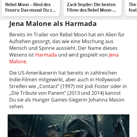
Rebel Moon – Kind des
Zack Snyder: Die besten
The 
Feuers: Das musst Du zu
Filme des Rebel Moon-
feat
Zack Snyders Scienc…
Regisseurs
abs
Dra
Jena Malone als Harmada
Bereits im Trailer von Rebel Moon hat ein Alien für
Aufsehen gesorgt, das wie eine Mischung aus
Mensch und Spinne aussieht. Der Name dieses
Wesens ist
Harmada
und wird gespielt von
Jena
Malone
.
Die US-Amerikanerin hat bereits in zahlreichen
Indie-Filmen mitgewirkt, aber auch in Hollywood-
Streifen wie „Contact” (1997) mit Jodi Foster oder in
„Die Tribute von Panem” (2013 und 2014) kannst
Du sie als Hunger Games-Siegerin Johanna Mason
sehen.