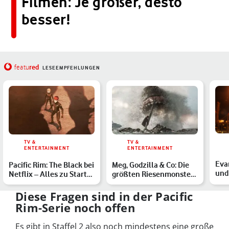
Filmen: Je größer, desto
besser!
red
featu
LESEEMPFEHLUNGEN
TV &
TV &
ENTERTAINMENT
ENTERTAINMENT
Eva
Pacific Rim: The Black bei
Meg, Godzilla & Co: Die
und
Netflix – Alles zu Start
größten Riesenmonster
jap
und Handlung …
in Filmen – je größ…
Diese Fragen sind in der Pacific
Rim-Serie noch offen
Es gibt in Staffel 2 also noch mindestens eine große