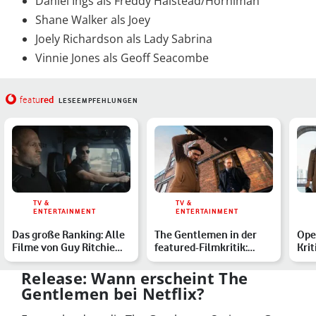
Daniel Ings als Freddy Halstead/Horniman
Shane Walker als Joey
Joely Richardson als Lady Sabrina
Vinnie Jones als Geoff Seacombe
red
featu
LESEEMPFEHLUNGEN
TV &
TV &
ENTERTAINMENT
ENTERTAINMENT
Das große Ranking: Alle
The Gentlemen in der
Ope
Filme von Guy Ritchie
featured-Filmkritik:
Krit
sortiert von gut na…
Drogenimperium in
Top-
gutem…
Release: Wann erscheint The
Gentlemen bei Netflix?