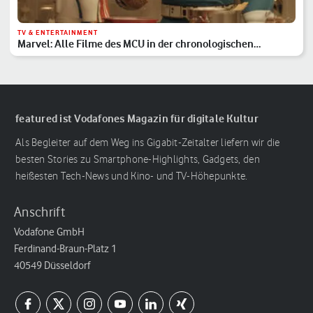
TV & ENTERTAINMENT
Marvel: Alle Filme des MCU in der chronologischen
Reihenfolge
featured ist Vodafones Magazin für digitale Kultur
Als Begleiter auf dem Weg ins Gigabit-Zeitalter liefern wir die
besten Stories zu Smartphone-Highlights, Gadgets, den
heißesten Tech-News und Kino- und TV-Höhepunkte.
Anschrift
Vodafone GmbH
Ferdinand-Braun-Platz 1
40549 Düsseldorf