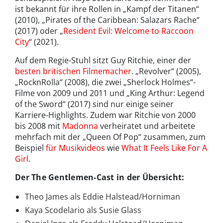
ist bekannt für ihre Rollen in „Kampf der Titanen“
(2010), „Pirates of the Caribbean: Salazars Rache“
(2017) oder „
Resident Evil: Welcome to Raccoon
City
“ (2021).
Auf dem Regie-Stuhl sitzt Guy Ritchie, einer der
besten britischen Filmemacher
. „Revolver“ (2005),
„RocknRolla“ (2008), die zwei „Sherlock Holmes“-
Filme von 2009 und 2011 und „King Arthur: Legend
of the Sword“ (2017) sind nur einige seiner
Karriere-Highlights. Zudem war Ritchie von 2000
bis 2008 mit
Madonna
verheiratet und arbeitete
mehrfach mit der „Queen Of Pop“ zusammen, zum
Beispiel
für Musikvideos
wie
What It Feels Like For A
Girl
.
Der The Gentlemen-Cast in der Übersicht:
Theo James als Eddie Halstead/Horniman
Kaya Scodelario als Susie Glass