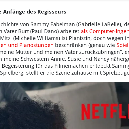
ie Anfänge des Regisseurs
chichte von Sammy Fabelman (Gabrielle LaBelle), de
in Vater Burt (Paul Dano) arbeitet
als Computer-Ingen
itzi (Michelle Williams) ist Pianistin, doch wegen i
eben und Pianostunden
beschränken (genau wie
Spie
, meine Mutter und meinen Vater zurückzubringen“, e
ch meine Schwestern Annie, Susie und Nancy nähergeb
e Begeisterung für das Filmemachen entdeckt Sammy,
Spielberg, stellt er die Szene zuhause mit Spielzeug