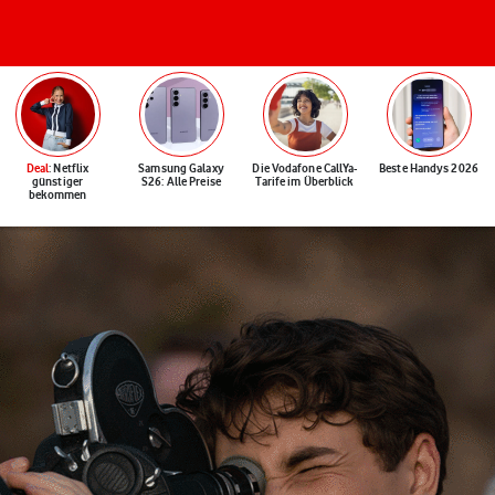
Deal
: Netflix
Samsung Galaxy
Die Vodafone CallYa-
Beste Handys 2026
günstiger
S26: Alle Preise
Tarife im Überblick
bekommen