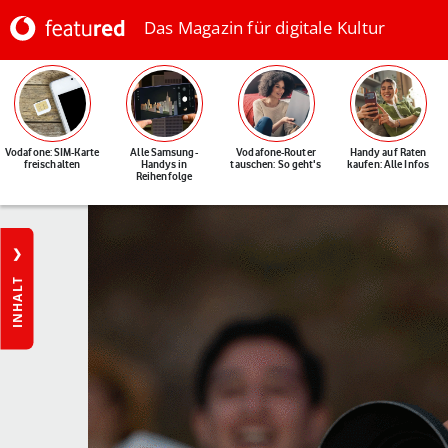
Das Magazin für digitale Kultur
Vodafone: SIM-Karte
Alle Samsung-
Vodafone-Router
Handy auf Raten
freischalten
Handys in
tauschen: So geht's
kaufen: Alle Infos
Reihenfolge
INHALT