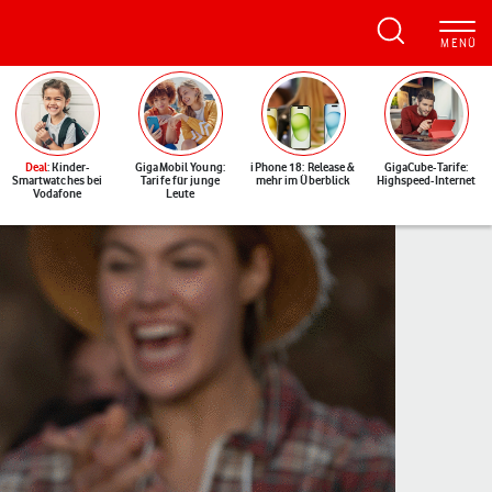
Deal
: Kinder-
GigaMobil Young:
iPhone 18: Release &
GigaCube-Tarife:
Smartwatches bei
Tarife für junge
mehr im Überblick
Highspeed-Internet
Vodafone
Leute