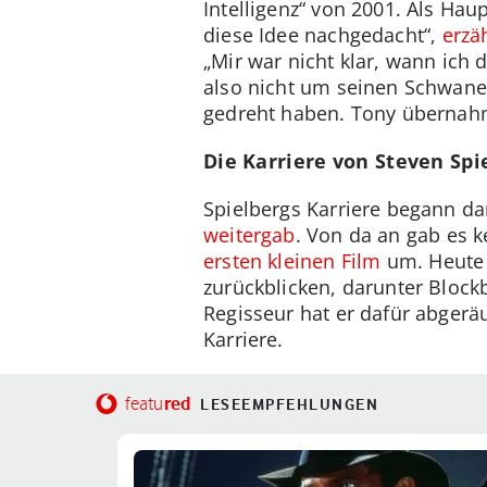
Intelligenz“ von 2001. Als Ha
diese Idee nachgedacht“,
erzä
„Mir war nicht klar, wann ich
also nicht um seinen Schwanen
gedreht haben. Tony übernahm 
Die Karriere von Steven Spi
Spielbergs Karriere begann d
weitergab
. Von da an gab es k
ersten kleinen Film
um. Heute 
zurückblicken, darunter Block
Regisseur hat er dafür abger
Karriere.
red
featu
LESEEMPFEHLUNGEN