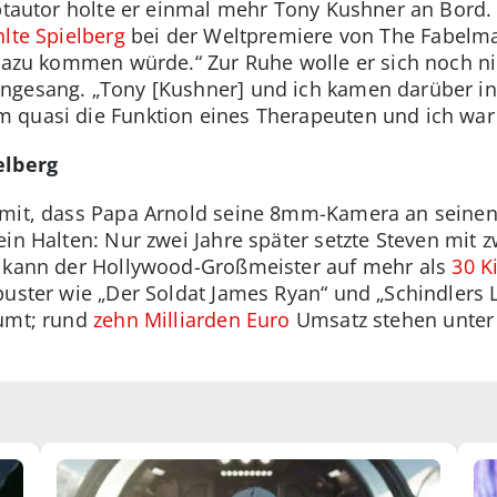
uptautor holte er einmal mehr Tony Kushner an Bord.
hlte Spielberg
bei der Weltpremiere von The Fabelm
 dazu kommen würde.“ Zur Ruhe wolle er sich noch ni
gesang. „Tony [Kushner] und ich kamen darüber ins 
quasi die Funktion eines Therapeuten und ich war s
elberg
amit, dass Papa Arnold seine 8mm-Kamera an seine
ein Halten: Nur zwei Jahre später setzte Steven mit 
kann der Hollywood-Großmeister auf mehr als
30 K
buster wie „Der Soldat James Ryan“ und „Schindlers L
äumt; rund
zehn Milliarden Euro
Umsatz stehen unter 