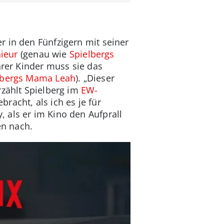
r in den Fünfzigern mit seiner
ieur
(genau wie
Spielbergs
hrer Kinder muss sie das
lbergs Mama Leah
). „Dieser
rzählt Spielberg im
EW-
racht, als ich es je für
 als er im Kino den Aufprall
en nach.