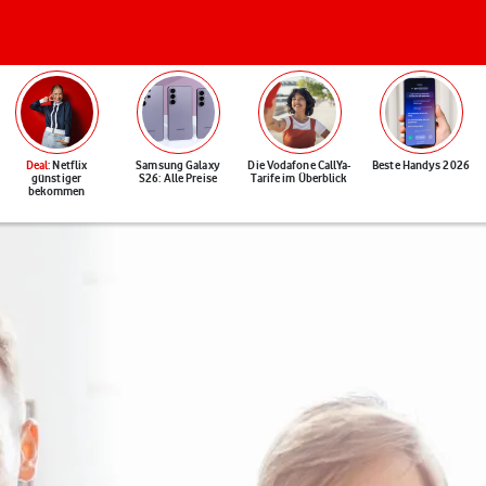
Deal
: Netflix
Samsung Galaxy
Die Vodafone CallYa-
Beste Handys 2026
günstiger
S26: Alle Preise
Tarife im Überblick
bekommen