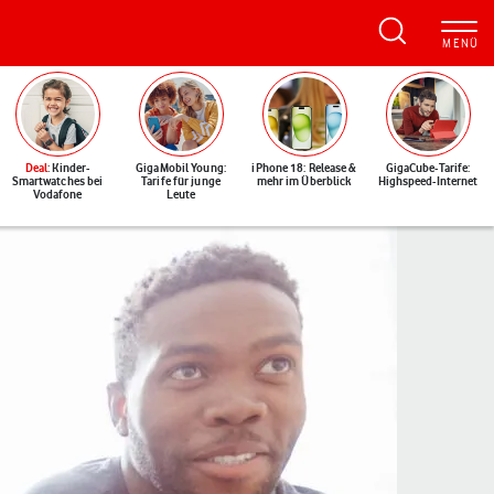
Deal
: Kinder-
GigaMobil Young:
iPhone 18: Release &
GigaCube-Tarife:
Smartwatches bei
Tarife für junge
mehr im Überblick
Highspeed-Internet
Vodafone
Leute