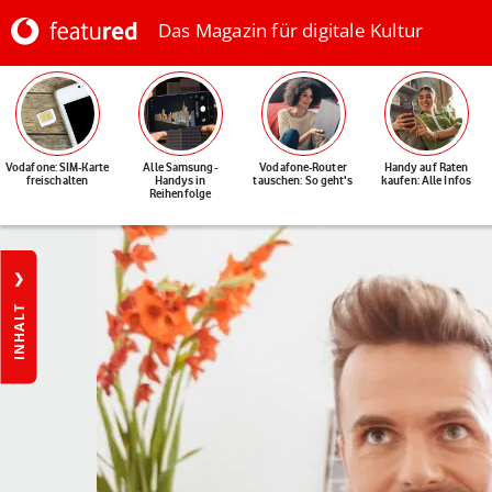
Das Magazin für digitale Kultur
Vodafone: SIM-Karte
Alle Samsung-
Vodafone-Router
Handy auf Raten
freischalten
Handys in
tauschen: So geht's
kaufen: Alle Infos
Reihenfolge
INHALT