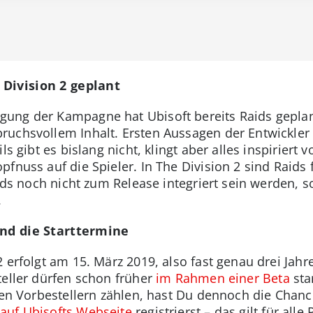
Division 2 geplant
ung der Kampagne hat Ubisoft bereits Raids geplan
uchsvollem Inhalt. Ersten Aussagen der Entwickler z
ls gibt es bislang nicht, klingt aber alles inspiriert 
fnuss auf die Spieler. In The Division 2 sind Raids f
Raids noch nicht zum Release integriert sein werden
.
ind die Starttermine
 erfolgt am 15. März 2019, also fast genau drei Jah
teller dürfen schon früher
im Rahmen einer Beta
sta
den Vorbestellern zählen, hast Du dennoch die Chanc
h
auf Ubisofts Webseite
registrierst – das gilt für all