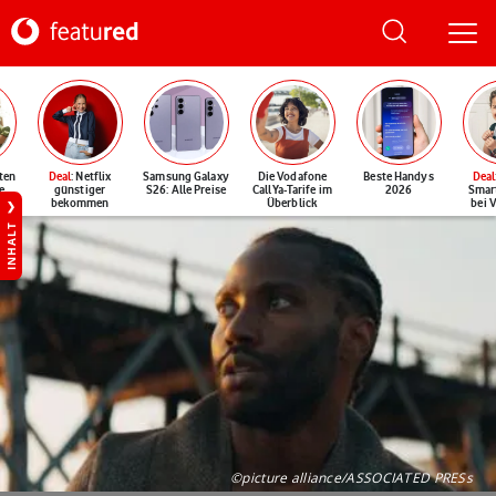
ten
Deal
: Netflix
Samsung Galaxy
Die Vodafone
Beste Handys
Deal
e
günstiger
S26: Alle Preise
CallYa-Tarife im
2026
Smar
bekommen
Überblick
bei 
INHALT
©picture alliance/ASSOCIATED PRESs