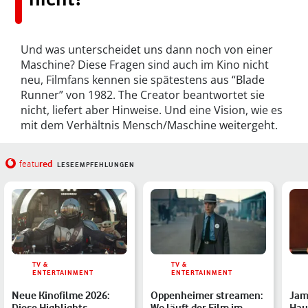
Und was unterscheidet uns dann noch von einer
Maschine? Diese Fragen sind auch im Kino nicht
neu, Filmfans kennen sie spätestens aus “Blade
Runner” von 1982. The Creator beantwortet sie
nicht, liefert aber Hinweise. Und eine Vision, wie es
mit dem Verhältnis Mensch/Maschine weitergeht.
red
featu
LESEEMPFEHLUNGEN
TV &
TV &
ENTERTAINMENT
ENTERTAINMENT
Neue Kinofilme 2026:
Oppenheimer streamen:
Jam
Diese Highlights
Wo läuft der Film im
Hau