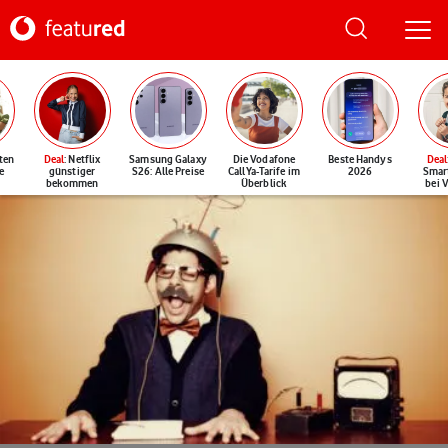
ten
Deal
: Netflix
Samsung Galaxy
Die Vodafone
Beste Handys
Deal
e
günstiger
S26: Alle Preise
CallYa-Tarife im
2026
Smar
bekommen
Überblick
bei 