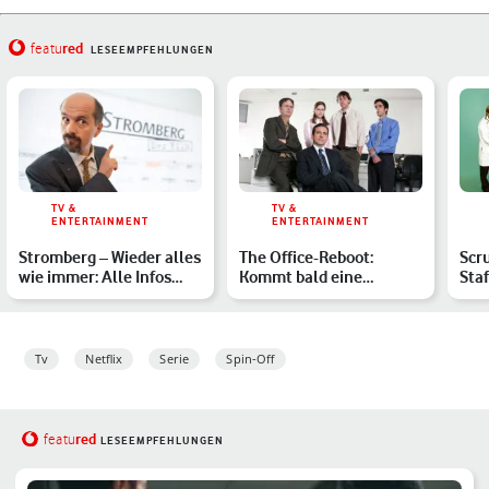
red
featu
LESEEMPFEHLUNGEN
TV &
TV &
ENTERTAINMENT
ENTERTAINMENT
Stromberg – Wieder alles
The Office-Reboot:
Scr
wie immer: Alle Infos
Kommt bald eine
Sta
pünktlich zum Kino…
Neuauflage der
Seri
erfolgreichen S…
Tv
Netflix
Serie
Spin-Off
red
featu
LESEEMPFEHLUNGEN