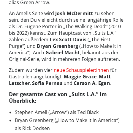
alias Green Arrow.
An Amells Seite wird
Josh McDermitt
zu sehen
sein, den Du vielleicht durch seine langjährige Rolle
als Dr. Eugene Porter in „The Walking Dead
“
(2010
bis 2022) kennst. Zum Hauptcast von „Suits L.A.“
zählen außerdem
Lex Scott Davis
(„The First
Purge“) und
Bryan Greenberg
(„How to Make It in
America“). Auch
Gabriel Macht
, bekannt aus der
Original-Serie, wird in mehreren Folgen auftreten.
Zudem wurden vier
neue Schauspieler:innen
für
Gastrollen angekündigt:
Maggie Grace
,
Matt
Letscher
,
Sofia Pernas
und
Carson A. Egan
.
Der gesamte Cast von „Suits L.A.“ im
Überblick:
Stephen Amell („Arrow“) als Ted Black
Bryan Greenberg („How to Make It in America“)
als Rick Dodsen