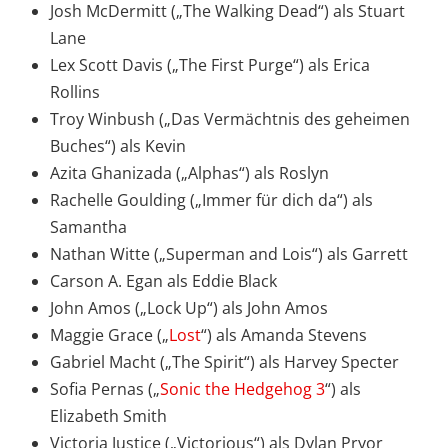
Josh McDermitt („The Walking Dead“) als Stuart
Lane
Lex Scott Davis („The First Purge“) als Erica
Rollins
Troy Winbush („Das Vermächtnis des geheimen
Buches“) als Kevin
Azita Ghanizada („Alphas“) als Roslyn
Rachelle Goulding („Immer für dich da“) als
Samantha
Nathan Witte („Superman and Lois“) als Garrett
Carson A. Egan als Eddie Black
John Amos („Lock Up“) als John Amos
Maggie Grace („
Lost
“) als Amanda Stevens
Gabriel Macht („The Spirit“) als Harvey Specter
Sofia Pernas („
Sonic the Hedgehog 3
“) als
Elizabeth Smith
Victoria Justice („Victorious“) als Dylan Pryor