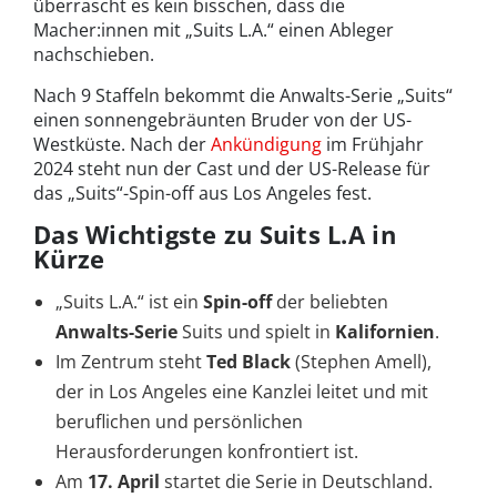
überrascht es kein bisschen, dass die
Macher:innen mit „Suits L.A.“ einen Ableger
nachschieben.
Nach 9 Staffeln bekommt die Anwalts-Serie „Suits“
einen sonnengebräunten Bruder von der US-
Westküste. Nach der
Ankündigung
im Frühjahr
2024 steht nun der Cast und der US-Release für
das „Suits“-Spin-off aus Los Angeles fest.
Das Wichtigste zu Suits L.A in
Kürze
„Suits L.A.“ ist ein
Spin-off
der beliebten
Anwalts-Serie
Suits und spielt in
Kalifornien
.
Im Zentrum steht
Ted Black
(Stephen Amell),
der in Los Angeles eine Kanzlei leitet und mit
beruflichen und persönlichen
Herausforderungen konfrontiert ist.
Am
17. April
startet die Serie in Deutschland.