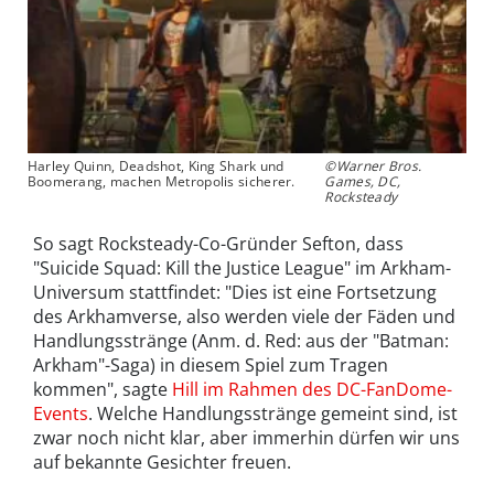
Harley Quinn, Deadshot, King Shark und
©Warner Bros.
Boomerang, machen Metropolis sicherer.
Games, DC,
Rocksteady
So sagt Rocksteady-Co-Gründer Sefton, dass
"Suicide Squad: Kill the Justice League" im Arkham-
Universum stattfindet: "Dies ist eine Fortsetzung
des Arkhamverse, also werden viele der Fäden und
Handlungsstränge (Anm. d. Red: aus der "Batman:
Arkham"-Saga) in diesem Spiel zum Tragen
kommen", sagte
Hill im Rahmen des DC-FanDome-
Events
. Welche Handlungsstränge gemeint sind, ist
zwar noch nicht klar, aber immerhin dürfen wir uns
auf bekannte Gesichter freuen.