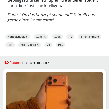
Lieblingsschurken schlüpfen, die anderen steuert
dann die künstliche Intelligenz.
Findest Du das Konzept spannend? Schreib uns
gerne einen Kommentar!
Konsolenspiele
Gaming
Xbox
Pc
Entertainment
Ps4
Xbox-Series-X
Dc
Ps5
red
featu
LESEEMPFEHLUNGEN