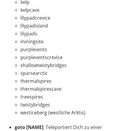
kelp
kelpcave
lilypadcrevice
lilypadisland
lilypads
miningsite
purplevents
purpleventscrevice
shallowtwistybridges
sparsearctic
thermalspires
thermalspirescave
treespires
twistybridges
westiceberg (westliche Arktis)
goto [NAME]
: Teleportiert Dich zu einer