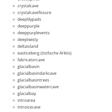
crystalcave
crystalcavefissure
deeplilypads
deeppurple
deeppurplevents
deeptwisty
deltaisland
easticeberg (östlische Arktis)
fabricatorcave
glacialbasin
glacialbasindarkcave
glacialbasintrees
glacialbasinwatercave
glacialbay
introarea
introicecave