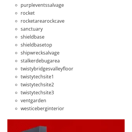
purpleventssalvage
rocket
rocketarearockcave
sanctuary
shieldbase
shieldbasetop
shipwrecksalvage
stalkerdebugarea
twistybridgesvalleyfloor
twistytechsite1
twistytechsite2
twistytechsite3
ventgarden
westiceberginterior