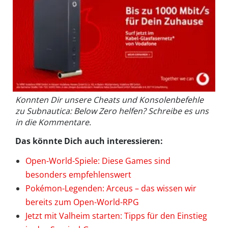
Konnten Dir unsere Cheats und Konsolenbefehle
zu Subnautica: Below Zero helfen? Schreibe es uns
in die Kommentare.
Das könnte Dich auch interessieren:
Open-World-Spiele: Diese Games sind
besonders empfehlenswert
Pokémon-Legenden: Arceus – das wissen wir
bereits zum Open-World-RPG
Jetzt mit Valheim starten: Tipps für den Einstieg