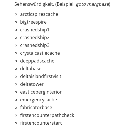
Sehenswürdigkeit. (Beispiel:
goto margbase
)
arcticspirescache
bigtreespire
crashedship1
crashedship2
crashedship3
crystalcastlecache
deeppadscache
deltabase
deltaislandfirstvisit
deltatower
easticeberginterior
emergencycache
fabricatorbase
firstencounterpathcheck
firstencounterstart