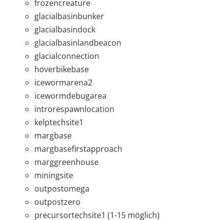
frozencreature
glacialbasinbunker
glacialbasindock
glacialbasinlandbeacon
glacialconnection
hoverbikebase
icewormarena2
icewormdebugarea
introrespawnlocation
kelptechsite1
margbase
margbasefirstapproach
marggreenhouse
miningsite
outpostomega
outpostzero
precursortechsite1 (1-15 möglich)