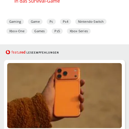
in das Survival-Game
Gaming
Game
Pc
Ps4
Nintendo-Switch
Xbox-One
Games
Ps5
Xbox-Series
red
featu
LESEEMPFEHLUNGEN