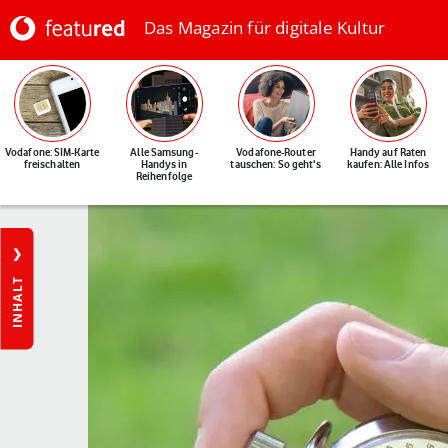
Das Magazin für digitale Kultur
Vodafone: SIM-Karte
Alle Samsung-
Vodafone-Router
Handy auf Raten
freischalten
Handys in
tauschen: So geht's
kaufen: Alle Infos
Reihenfolge
INHALT