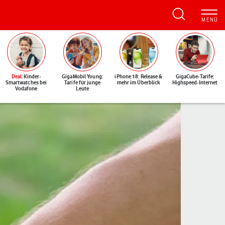
Deal
: Kinder-
GigaMobil Young:
iPhone 18: Release &
GigaCube-Tarife:
Smartwatches bei
Tarife für junge
mehr im Überblick
Highspeed-Internet
Vodafone
Leute