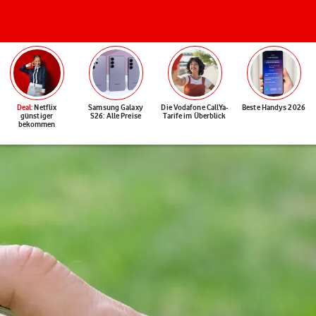
Deal
: Netflix
Samsung Galaxy
Die Vodafone CallYa-
Beste Handys 2026
günstiger
S26: Alle Preise
Tarife im Überblick
bekommen