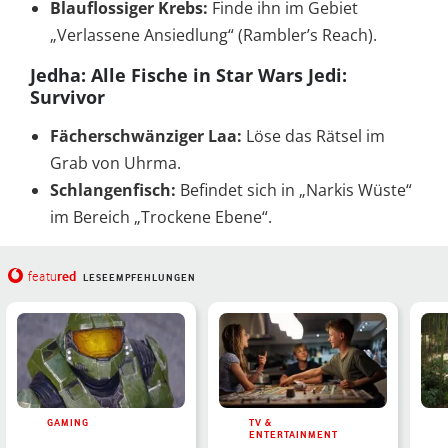
Blauflossiger Krebs:
Finde ihn im Gebiet
„Verlassene Ansiedlung“ (Rambler’s Reach).
Jedha: Alle Fische in Star Wars Jedi:
Survivor
Fächerschwänziger Laa:
Löse das Rätsel im
Grab von Uhrma.
Schlangenfisch:
Befindet sich in „Narkis Wüste“
im Bereich „Trockene Ebene“.
red
featu
LESEEMPFEHLUNGEN
GAMING
TV &
ENTERTAINMENT