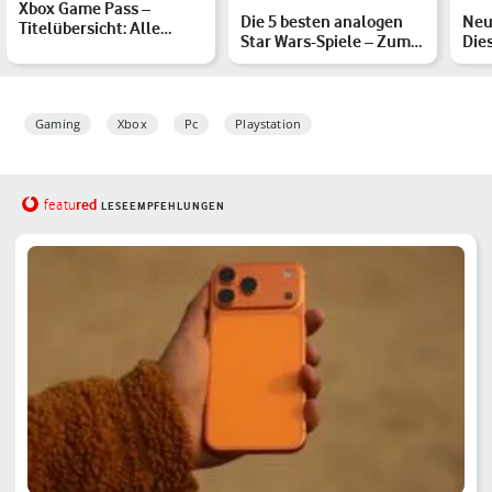
Xbox Game Pass –
Die 5 besten analogen
Neu
Titelübersicht: Alle
Star Wars-Spiele – Zum
Die
verfügbaren Spiele im
Start von Star Wars …
Sag
März …
Gaming
Xbox
Pc
Playstation
red
featu
LESEEMPFEHLUNGEN