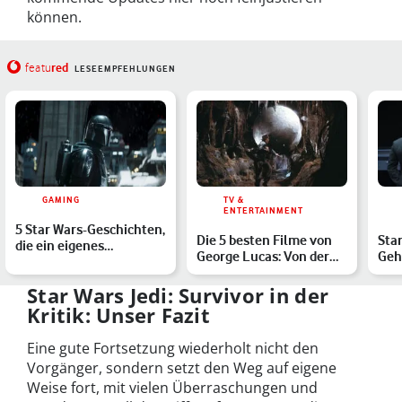
können.
red
featu
LESEEMPFEHLUNGEN
GAMING
TV &
ENTERTAINMENT
5 Star Wars-Geschichten,
Die 5 besten Filme von
Star
die ein eigenes
George Lucas: Von der
Geh
Videospiel verdient
legendären Skywalker…
sei
hätt…
Star Wars Jedi: Survivor in der
Kritik: Unser Fazit
Eine gute Fortsetzung wiederholt nicht den
Vorgänger, sondern setzt den Weg auf eigene
Weise fort, mit vielen Überraschungen und