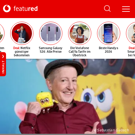
ten
Deal
: Netflix
Samsung Galaxy
Die Vodafone
Beste Handys
Deal
e
günstiger
S26: Alle Preise
CallYa-Tarife im
2026
Smar
bekommen
Überblick
bei 
INHALT
©Sebastian Gabsch