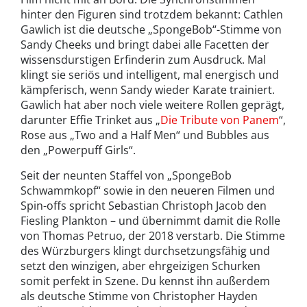
hinter den Figuren sind trotzdem bekannt: Cathlen
Gawlich ist die deutsche „SpongeBob“-Stimme von
Sandy Cheeks und bringt dabei alle Facetten der
wissensdurstigen Erfinderin zum Ausdruck. Mal
klingt sie seriös und intelligent, mal energisch und
kämpferisch, wenn Sandy wieder Karate trainiert.
Gawlich hat aber noch viele weitere Rollen geprägt,
darunter Effie Trinket aus „
Die Tribute von Panem
“,
Rose aus „Two and a Half Men“ und Bubbles aus
den „Powerpuff Girls“.
Seit der neunten Staffel von „SpongeBob
Schwammkopf“ sowie in den neueren Filmen und
Spin-offs spricht Sebastian Christoph Jacob den
Fiesling Plankton – und übernimmt damit die Rolle
von Thomas Petruo, der 2018 verstarb. Die Stimme
des Würzburgers klingt durchsetzungsfähig und
setzt den winzigen, aber ehrgeizigen Schurken
somit perfekt in Szene. Du kennst ihn außerdem
als deutsche Stimme von Christopher Hayden