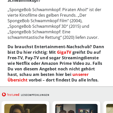
Schwammkopf?
„SpongeBob Schwammkopf: Piraten Ahoi!“ ist der
vierte Kinofilme des gelben Freunds. „Der
SpongeBob Schwammkopf Film“ (2004),
„SpongeBob Schwammkopf 3D“ (2015) und
„SpongeBob Schwammkopf: Eine
schwammtastische Rettung“ (2020) liefen zuvor.
Du brauchst Entertainment-Nachschub? Dann
bist Du hier richtig: Mit
GigaTV
greifst Du auf
Free-TV, Pay-TV und sogar Streamingdienste
wie Netflix oder Amazon Prime Video zu. Falls
Du von diesem Angebot noch nicht gehört
hast, schau am besten hier bei
unserer
Übersicht
vorbei – dort findest Du alle Infos.
red
featu
LESEEMPFEHLUNGEN