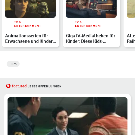
TV &
TV &
ENTERTAINMENT
ENTERTAINMENT
Animationsserien für
GigaTV-Mediatheken für
Alle
Erwachsene und Kinder:
Kinder: Diese Kids-
Rei
Diese 7 Shows begeist…
Inhalte bekommst Du
Mei
mit…
Film
red
featu
LESEEMPFEHLUNGEN