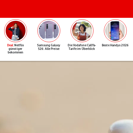
Deal
: Netflix
Samsung Galaxy
Die Vodafone CallYa-
Beste Handys 2026
günstiger
S26: Alle Preise
Tarife im Überblick
bekommen