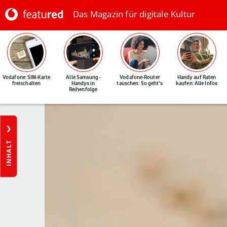
Das Magazin für digitale Kultur
Vodafone: SIM-Karte
Alle Samsung-
Vodafone-Router
Handy auf Raten
freischalten
Handys in
tauschen: So geht's
kaufen: Alle Infos
Reihenfolge
INHALT