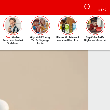
Deal
: Kinder-
GigaMobil Young:
iPhone 18: Release &
GigaCube-Tarife:
Smartwatches bei
Tarife für junge
mehr im Überblick
Highspeed-Internet
Vodafone
Leute