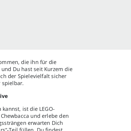
ommen, die ihn für die
 und Du hast seit Kurzem die
h der Spielevielfalt sicher
 spielbar.
ive
kannst, ist die LEGO-
er Chewbacca und erlebe den
gssträngen erwarten Dich
s“-Teil füllen. Du findest