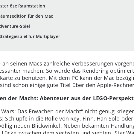
ysteriöse Raumstation
iläumsedition für den Mac
Adventure-Spiel
trategiespiel für Multiplayer
le an seinen Macs zahlreiche Verbesserungen vorgen
essanter machen: So wurde das Rendering optimiert
kkarte zu benutzen. Mit dem PC kann der Mac bezüglic
sind schon einige gute Titel über den Apple-Rechner
en der Macht: Abenteuer aus der LEGO-Perspekt
Wars: Das Erwachen der Macht“ nicht genug kriegen 
 Schlüpfe in die Rolle von Rey, Finn, Han Solo od
 völlig neuen Blickwinkel. Neben bekannten Handlun
ie Lücke zwischen dem sechsten und siebten „Star War