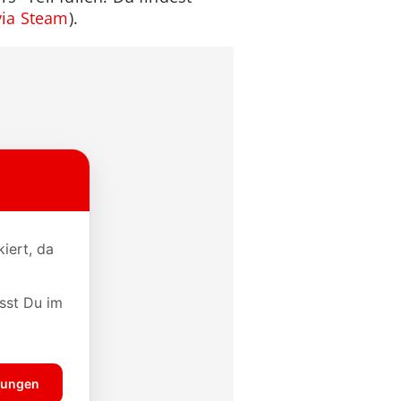
via Steam
).