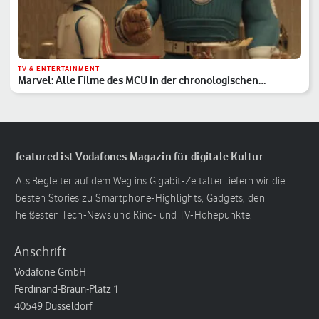
TV & ENTERTAINMENT
Marvel: Alle Filme des MCU in der chronologischen
Reihenfolge
featured ist Vodafones Magazin für digitale Kultur
Als Begleiter auf dem Weg ins Gigabit-Zeitalter liefern wir die
besten Stories zu Smartphone-Highlights, Gadgets, den
heißesten Tech-News und Kino- und TV-Höhepunkte.
Anschrift
Vodafone GmbH
Ferdinand-Braun-Platz 1
40549 Düsseldorf