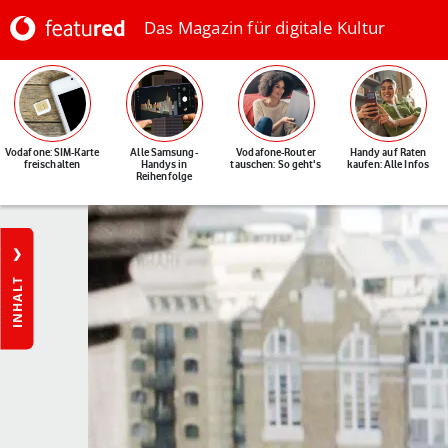
Das Magazin für digitale Kultur
Vodafone: SIM-Karte
Alle Samsung-
Vodafone-Router
Handy auf Raten
freischalten
Handys in
tauschen: So geht's
kaufen: Alle Infos
Reihenfolge
INHALT