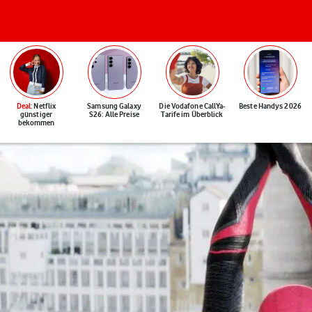
Deal
: Netflix
Samsung Galaxy
Die Vodafone CallYa-
Beste Handys 2026
günstiger
S26: Alle Preise
Tarife im Überblick
bekommen