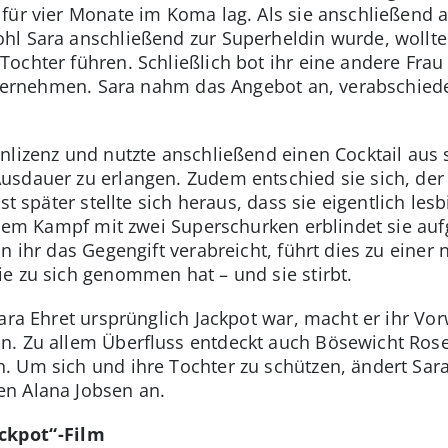
für vier Monate im Koma lag. Als sie anschließend a
l Sara anschließend zur Superheldin wurde, wollte 
ochter führen. Schließlich bot ihr eine andere Fra
 übernehmen. Sara nahm das Angebot an, verabschie
nlizenz und nutzte anschließend einen Cocktail au
sdauer zu erlangen. Zudem entschied sie sich, der Ö
st später stellte sich heraus, dass sie eigentlich lesb
einem Kampf mit zwei Superschurken erblindet sie au
n ihr das Gegengift verabreicht, führt dies zu einer
e zu sich genommen hat – und sie stirbt.
ara Ehret ursprünglich Jackpot war, macht er ihr Vor
n. Zu allem Überfluss entdeckt auch Bösewicht Rose, 
 Um sich und ihre Tochter zu schützen, ändert Sara
n Alana Jobsen an.
ckpot“-Film