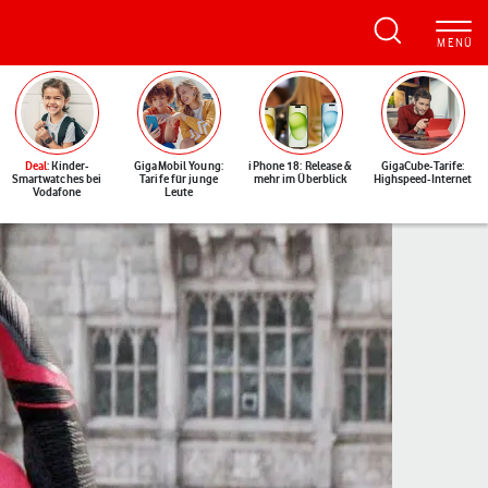
Deal
: Kinder-
GigaMobil Young:
iPhone 18: Release &
GigaCube-Tarife:
Smartwatches bei
Tarife für junge
mehr im Überblick
Highspeed-Internet
Vodafone
Leute