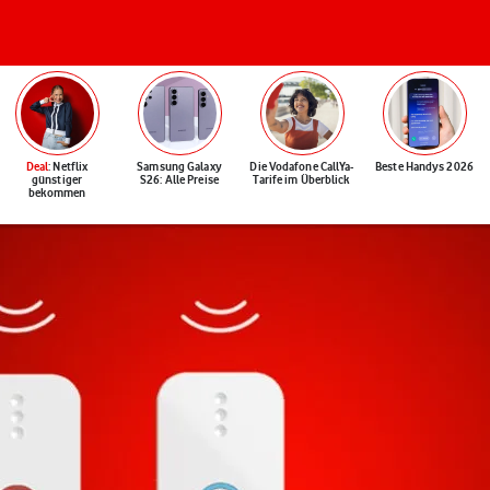
Deal
: Netflix
Samsung Galaxy
Die Vodafone CallYa-
Beste Handys 2026
günstiger
S26: Alle Preise
Tarife im Überblick
bekommen