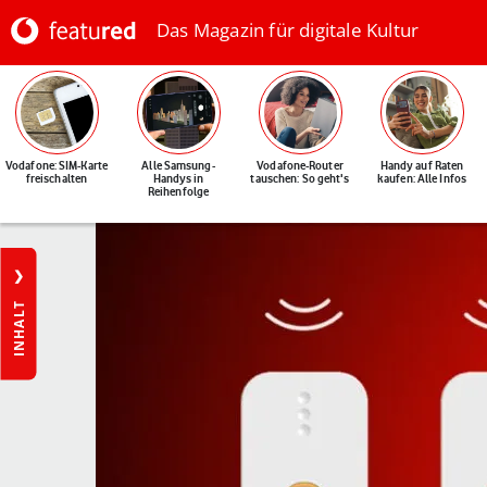
Das Magazin für digitale Kultur
Vodafone: SIM-Karte
Alle Samsung-
Vodafone-Router
Handy auf Raten
freischalten
Handys in
tauschen: So geht's
kaufen: Alle Infos
Reihenfolge
INHALT