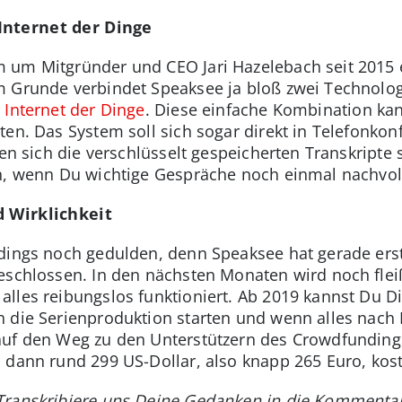
Internet der Dinge
um Mitgründer und CEO Jari Hazelebach seit 2015 ent
m Grunde verbindet Speaksee ja bloß zwei Technolog
 Internet der Dinge
. Diese einfache Kombination ka
ten. Das System soll sich sogar direkt in Telefonko
sen sich die verschlüsselt gespeicherten Transkript
ch, wenn Du wichtige Gespräche noch einmal nachvol
d Wirklichkeit
rdings noch gedulden, denn Speaksee hat gerade ers
eschlossen. In den nächsten Monaten wird noch fleiß
lles reibungslos funktioniert. Ab 2019 kannst Du D
 die Serienproduktion starten und wenn alles nach P
uf den Weg zu den Unterstützern des Crowdfundings.
 dann rund 299 US-Dollar, also knapp 265 Euro, kos
Transkribiere uns Deine Gedanken in die Kommentar