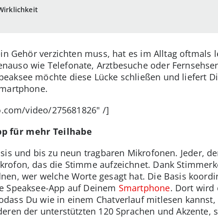
Wirklichkeit
ein Gehör verzichten muss, hat es im Alltag oftmals 
nauso wie Telefonate, Arztbesuche oder Fernsehse
eaksee möchte diese Lücke schließen und liefert Di
Smartphone.
eo.com/video/275681826" /]
p für mehr Teilhabe
asis und bis zu neun tragbaren Mikrofonen. Jeder, 
rofon, das die Stimme aufzeichnet.
D
ank Stimmerk
en, wer welche Worte gesagt hat. Die Basis koordin
ie Speaksee-App auf Deinem
Smartphone
. Dort wird
dass Du wie in einem Chatverlauf mitlesen kannst, 
eren der unterstützten 120 Sprachen und Akzente, sp