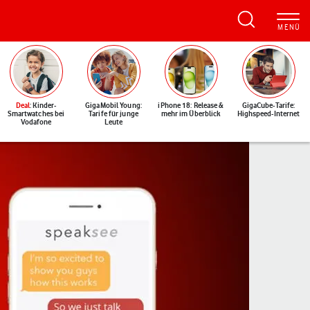
Deal
: Kinder-
GigaMobil Young:
iPhone 18: Release &
GigaCube-Tarife:
Smartwatches bei
Tarife für junge
mehr im Überblick
Highspeed-Internet
Vodafone
Leute