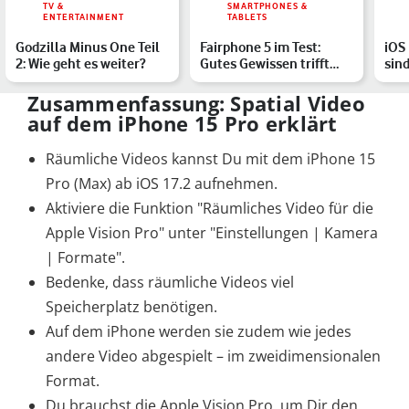
TV &
SMARTPHONES &
ENTERTAINMENT
TABLETS
Godzilla Minus One Teil
Fairphone 5 im Test:
iOS 
2: Wie geht es weiter?
Gutes Gewissen trifft
sin
geniale Bauweise
iPh
Zusammenfassung: Spatial Video
auf dem iPhone 15 Pro erklärt
Räumliche Videos kannst Du mit dem iPhone 15
Pro (Max) ab iOS 17.2 aufnehmen.
Aktiviere die Funktion "Räumliches Video für die
Apple Vision Pro" unter "Einstellungen | Kamera
| Formate".
Bedenke, dass räumliche Videos viel
Speicherplatz benötigen.
Auf dem iPhone werden sie zudem wie jedes
andere Video abgespielt – im zweidimensionalen
Format.
Du brauchst die Apple Vision Pro, um Dir den