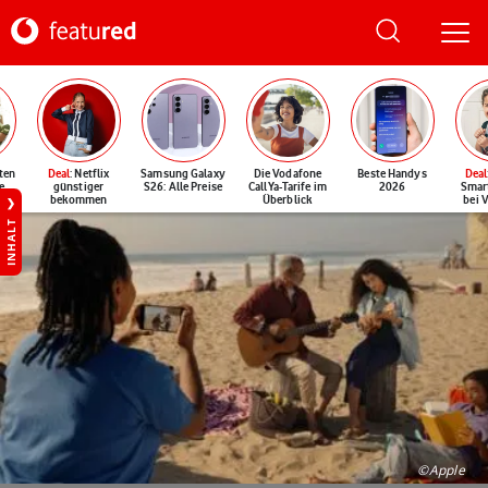
ten
Deal
: Netflix
Samsung Galaxy
Die Vodafone
Beste Handys
Deal
e
günstiger
S26: Alle Preise
CallYa-Tarife im
2026
Smar
bekommen
Überblick
bei 
INHALT
©Apple