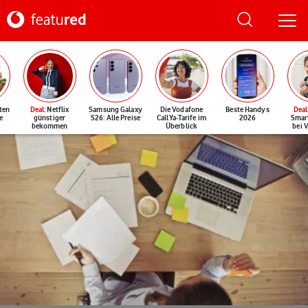
ten
Deal
: Netflix
Samsung Galaxy
Die Vodafone
Beste Handys
Deal
e
günstiger
S26: Alle Preise
CallYa-Tarife im
2026
Smar
bekommen
Überblick
bei 