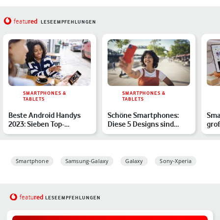
red
featu
LESEEMPFEHLUNGEN
SMARTPHONES &
SMARTPHONES &
TABLETS
TABLETS
Beste Android Handys
Schöne Smartphones:
Sma
2023: Sieben Top-
Diese 5 Designs sind
gro
Smartphones
absolute Hingucker
bes
Übe
Smartphone
Samsung-Galaxy
Galaxy
Sony-Xperia
red
featu
LESEEMPFEHLUNGEN