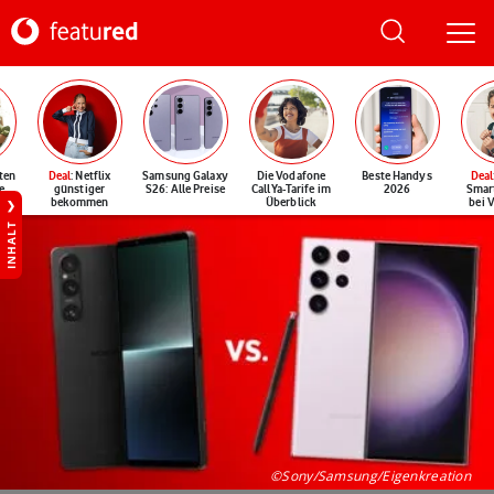
ten
Deal
: Netflix
Samsung Galaxy
Die Vodafone
Beste Handys
Deal
e
günstiger
S26: Alle Preise
CallYa-Tarife im
2026
Smar
bekommen
Überblick
bei 
INHALT
©Sony/Samsung/Eigenkreation