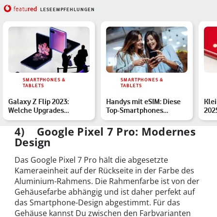
red
featu
LESEEMPFEHLUNGEN
SMARTPHONES &
SMARTPHONES &
TABLETS
TABLETS
Galaxy Z Flip 2023:
Handys mit eSIM: Diese
Kle
Welche Upgrades
Top-Smartphones
202
bekommt das Klapp-
unterstützen das
Han
Smartphone?
Feature
4) Google Pixel 7 Pro: Modernes
Design
Das Google Pixel 7 Pro hält die abgesetzte
Kameraeinheit auf der Rückseite in der Farbe des
Aluminium-Rahmens. Die Rahmenfarbe ist von der
Gehäusefarbe abhängig und ist daher perfekt auf
das Smartphone-Design abgestimmt. Für das
Gehäuse kannst Du zwischen den Farbvarianten