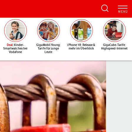
Deal
: Kinder-
GigaMobil Young:
iPhone 18: Release &
GigaCube-Tarife:
Smartwatches bei
Tarife für junge
mehr im Überblick
Highspeed-Internet
Vodafone
Leute