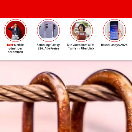
Deal
: Netflix
Samsung Galaxy
Die Vodafone CallYa-
Beste Handys 2026
günstiger
S26: Alle Preise
Tarife im Überblick
bekommen