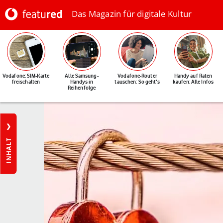
Das Magazin für digitale Kultur
Vodafone: SIM-Karte
Alle Samsung-
Vodafone-Router
Handy auf Raten
freischalten
Handys in
tauschen: So geht's
kaufen: Alle Infos
Reihenfolge
INHALT