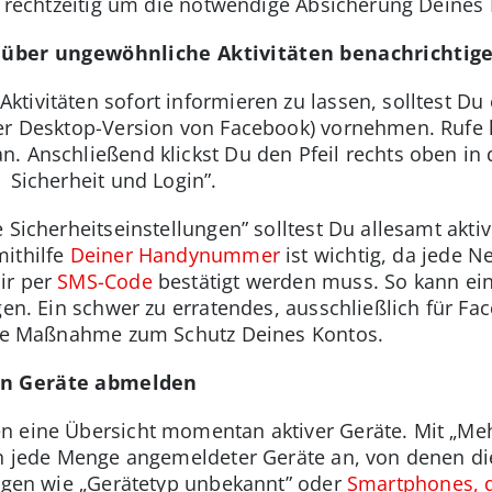
so rechtzeitig um die notwendige Absicherung Deine
h über ungewöhnliche Aktivitäten benachrichtig
tivitäten sofort informieren zu lassen, solltest Du 
der Desktop-Version von Facebook) vornehmen. Rufe 
 Anschließend klickst Du den Pfeil rechts oben in d
 Sicherheit und Login”.
 Sicherheitseinstellungen” solltest Du allesamt akti
mithilfe
Deiner Handynummer
ist wichtig, da jede
ir per
SMS-Code
bestätigt werden muss. So kann ein
gen. Ein schwer zu erratendes, ausschließlich für F
olle Maßnahme zum Schutz Deines Kontos.
en Geräte abmelden
 eine Übersicht momentan aktiver Geräte. Mit „Mehr
ch jede Menge angemeldeter Geräte an, von denen di
rägen wie „Gerätetyp unbekannt” oder
Smartphones, d