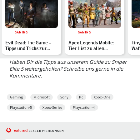
GAMING
GAMING
Evil Dead: The Game –
Apex Legends Mobile:
Tin
Tipps und Tricks zur
Tier-List zu allen
Waf
Videospiel-Adaption
Charakteren und Waffen
daz
Haben Dir die Tipps aus unserem Guide zu Sniper
Elite 5 weitergeholfen? Schreibe uns gerne in die
Kommentare.
Gaming
Microsoft
Sony
Pc
Xbox-One
Playstation-5
Xbox-Series
Playstation-4
red
featu
LESEEMPFEHLUNGEN