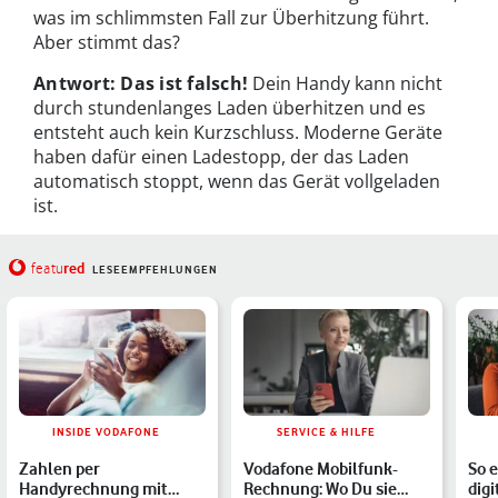
was im schlimmsten Fall zur Überhitzung führt.
Aber stimmt das?
Antwort: Das ist falsch!
Dein Handy kann nicht
durch stundenlanges Laden überhitzen und es
entsteht auch kein Kurzschluss. Moderne Geräte
haben dafür einen Ladestopp, der das Laden
automatisch stoppt, wenn das Gerät vollgeladen
ist.
red
featu
LESEEMPFEHLUNGEN
INSIDE VODAFONE
SERVICE & HILFE
Zahlen per
Vodafone Mobilfunk-
So 
Handyrechnung mit
Rechnung: Wo Du sie
digi