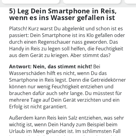
Vodafone: Einfach und
findest und die
mit
sicher per Sma…
wichtigste…
5) Leg Dein Smartphone in Reis,
wenn es ins Wasser gefallen ist
Platsch! Kurz warst Du abgelenkt und schon ist es
passiert: Dein Smartphone ist ins Klo gefallen oder
durch einen Regenschauer nass geworden. Das
Handy in Reis zu legen soll helfen, die Feuchtigkeit
aus dem Gerät zu kriegen. Aber stimmt das?
Antwort: Nein, das stimmt nicht!
Bei
Wasserschäden hilft es nicht, wenn Du das
Smartphone in Reis legst. Denn die Getreidekörner
können nur wenig Feuchtigkeit entziehen und
brauchen dafür auch sehr lange. Du müsstest für
mehrere Tage auf Dein Gerät verzichten und ein
Erfolg ist nicht garantiert.
Außerdem kann Reis kein Salz entziehen, was sehr
wichtig ist, wenn Dein Handy zum Beispiel beim
Urlaub im Meer gelandet ist. Im schlimmsten Fall