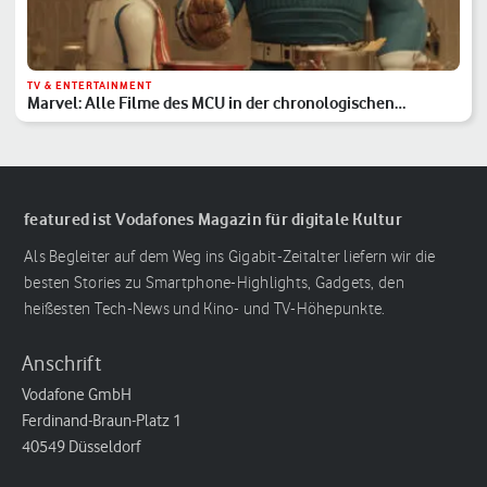
TV & ENTERTAINMENT
Marvel: Alle Filme des MCU in der chronologischen
Reihenfolge
featured ist Vodafones Magazin für digitale Kultur
Als Begleiter auf dem Weg ins Gigabit-Zeitalter liefern wir die
besten Stories zu Smartphone-Highlights, Gadgets, den
heißesten Tech-News und Kino- und TV-Höhepunkte.
Anschrift
Vodafone GmbH
Ferdinand-Braun-Platz 1
40549 Düsseldorf