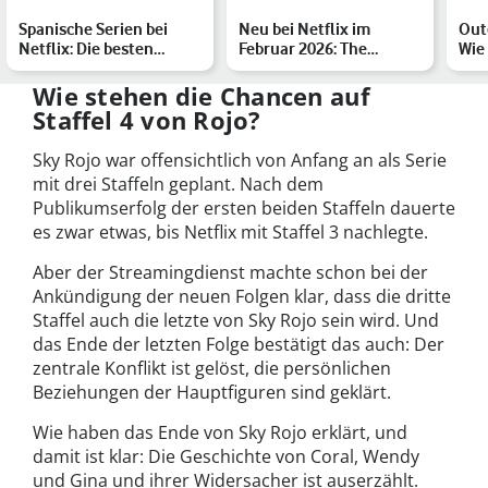
Spanische Serien bei
Neu bei Netflix im
Oute
Netflix: Die besten
Februar 2026: The
Wie
Thriller, Dramen und
Lincoln Lawyer & Co.
Pog
Kom…
gehen w…
Wie stehen die Chancen auf
Staffel 4 von Rojo?
Sky Rojo war offensichtlich von Anfang an als Serie
mit drei Staffeln geplant. Nach dem
Publikumserfolg der ersten beiden Staffeln dauerte
es zwar etwas, bis Netflix mit Staffel 3 nachlegte.
Aber der Streamingdienst machte schon bei der
Ankündigung der neuen Folgen klar, dass die dritte
Staffel auch die letzte von Sky Rojo sein wird. Und
das Ende der letzten Folge bestätigt das auch: Der
zentrale Konflikt ist gelöst, die persönlichen
Beziehungen der Hauptfiguren sind geklärt.
Wie haben das Ende von Sky Rojo erklärt, und
damit ist klar: Die Geschichte von Coral, Wendy
und Gina und ihrer Widersacher ist auserzählt.