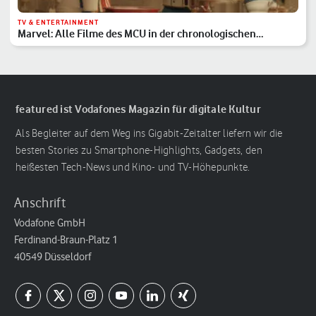
TV & ENTERTAINMENT
Marvel: Alle Filme des MCU in der chronologischen
Reihenfolge
featured ist Vodafones Magazin für digitale Kultur
Als Begleiter auf dem Weg ins Gigabit-Zeitalter liefern wir die
besten Stories zu Smartphone-Highlights, Gadgets, den
heißesten Tech-News und Kino- und TV-Höhepunkte.
Anschrift
Vodafone GmbH
Ferdinand-Braun-Platz 1
40549 Düsseldorf