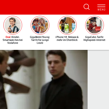
Deal
: Kinder-
GigaMobil Young:
iPhone 18: Release &
GigaCube-Tarife:
Smartwatches bei
Tarife für junge
mehr im Überblick
Highspeed-Internet
Vodafone
Leute