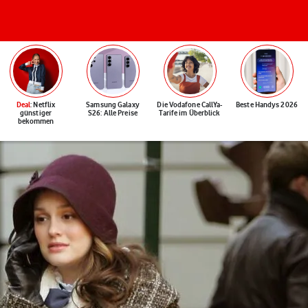
Deal
: Netflix
Samsung Galaxy
Die Vodafone CallYa-
Beste Handys 2026
günstiger
S26: Alle Preise
Tarife im Überblick
bekommen