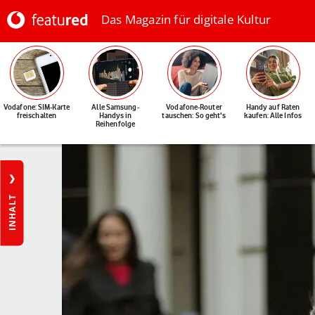
Das Magazin für digitale Kultur
Vodafone: SIM-Karte
Alle Samsung-
Vodafone-Router
Handy auf Raten
freischalten
Handys in
tauschen: So geht's
kaufen: Alle Infos
Reihenfolge
INHALT