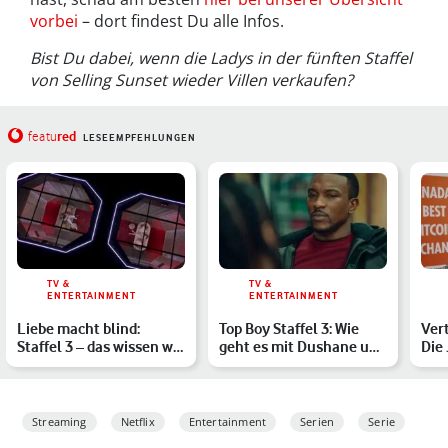
vorbei
– dort findest Du alle Infos.
Bist Du dabei, wenn die Ladys in der fünften Staffel
von Selling Sunset wieder Villen verkaufen?
red
featu
LESEEMPFEHLUNGEN
TV &
TV &
ENTERTAINMENT
ENTERTAINMENT
Liebe macht blind:
Top Boy Staffel 3: Wie
Ver
Staffel 3 – das wissen wir
geht es mit Dushane und
Die
über die Fortsetzun…
Sully weiter?
Kry
Ges
Streaming
Netflix
Entertainment
Serien
Serie