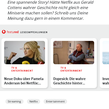
Eine spannende Story! Hätte Netflix aus Gerald
Cottens wahrer Geschichte nicht gleich eine
Miniserie machen sollen? Schreib uns Deine
Meinung dazu gern in einem Kommentar.
red
featu
LESEEMPFEHLUNGEN
TV &
TV &
ENTERTAINMENT
ENTERTAINMENT
Neue Doku über Pamela
Dopesick: Die wahre
Inv
Anderson bei Netflix:
Geschichte hinter
wah
Das ist bereits bekan…
Purdue Pharma und
Hoc
Familie S…
Del
Streaming
Netflix
Entertainment