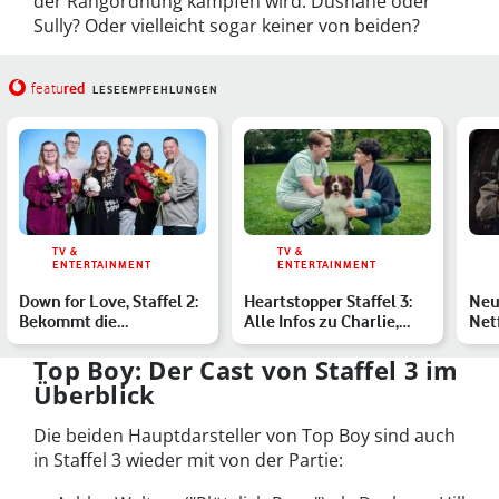
der Rangordnung kämpfen wird: Dushane oder
Sully? Oder vielleicht sogar keiner von beiden?
red
featu
LESEEMPFEHLUNGEN
TV &
TV &
ENTERTAINMENT
ENTERTAINMENT
Down for Love, Staffel 2:
Heartstopper Staffel 3:
Neu
Bekommt die
Alle Infos zu Charlie,
Netf
Datingshow eine
Nick und Co.
Dei
Fortsetzung…
Top Boy: Der Cast von Staffel 3 im
Überblick
Die beiden Hauptdarsteller von Top Boy sind auch
in Staffel 3 wieder mit von der Partie: