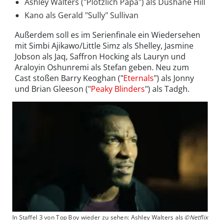
Ashley Walters ("Plötzlich Papa") als Dushane Hill
Kano als Gerald "Sully" Sullivan
Außerdem soll es im Serienfinale ein Wiedersehen
mit Simbi Ajikawo/Little Simz als Shelley, Jasmine
Jobson als Jaq, Saffron Hocking als Lauryn und
Araloyin Oshunremi als Stefan geben. Neu zum
Cast stoßen Barry Keoghan ("
Eternals
") als Jonny
und Brian Gleeson ("
Peaky Blinders
") als Tadgh.
In Staffel 3 von Top Boy wieder zu sehen: Ashley Walters als
©Netflix